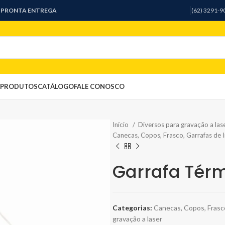
A PRONTA ENTREGA
(62) 3291-
PRODUTOS
CATÁLOGO
FALE CONOSCO
Início
Diversos para gravação a las
Canecas, Copos, Frasco, Garrafas de 
Garrafa Térm
Categorias:
Canecas, Copos, Frasc
gravação a laser