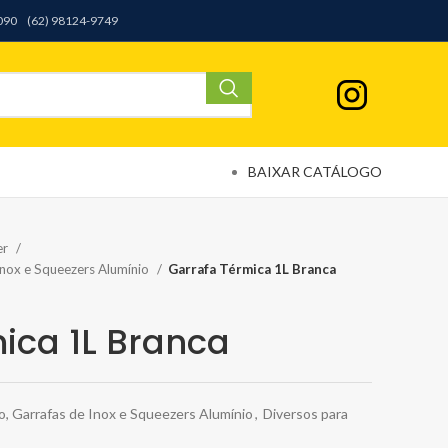
9090
(62) 98124-9749
BAIXAR CATÁLOGO
er
Inox e Squeezers Alumínio
Garrafa Térmica 1L Branca
ica 1L Branca
o, Garrafas de Inox e Squeezers Alumínio
,
Diversos para