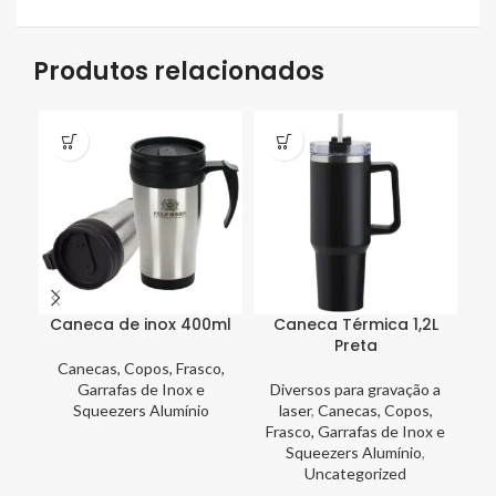
Produtos relacionados
Caneca de inox 400ml
Caneca Térmica 1,2L
Preta
Canecas, Copos, Frasco,
Garrafas de Inox e
Diversos para gravação a
Squeezers Alumínio
laser
,
Canecas, Copos,
D
Frasco, Garrafas de Inox e
Squeezers Alumínio
,
Fr
Uncategorized