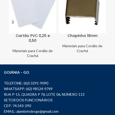
Cartão PVC 0,25 e
Chapinha 18mm
E
0,50
1
Materiais para Cordão de
Materiais para Cordão de
Crachá
M
Crachá
GOIÂNIA – GO
TELEFONE: (62) 3291-9090
WHATSAPP: (62) 98124-9749
RUA P-15, QUADRA P 76, LOTE 06, NÚMERO 113
SETOR DOS FUNCIONÁRIOS
CEP: 74.543-290
EMAIL:
alambrindesgo@gmail.com