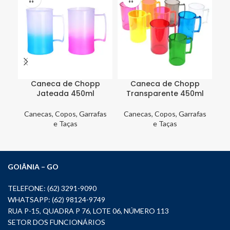
Caneca de Chopp
Caneca de Chopp
C
Jateada 450ml
Transparente 450ml
Canecas, Copos, Garrafas
Canecas, Copos, Garrafas
Ca
e Taças
e Taças
GOIÂNIA – GO
TELEFONE: (62) 3291-9090
WHATSAPP: (62) 98124-9749
RUA P-15, QUADRA P 76, LOTE 06, NÚMERO 113
SETOR DOS FUNCIONÁRIOS