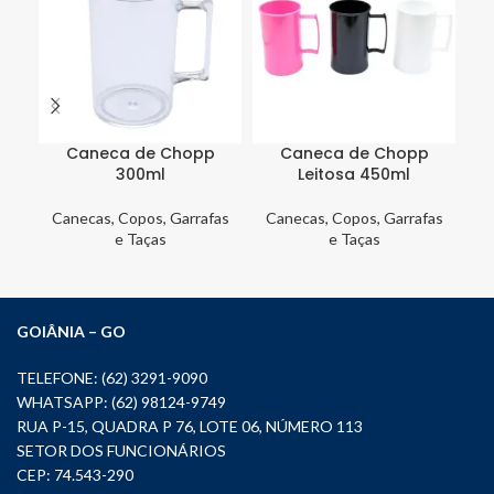
Caneca de Chopp
Caneca de Chopp
300ml
Leitosa 450ml
Canecas, Copos, Garrafas
Canecas, Copos, Garrafas
Ca
e Taças
e Taças
GOIÂNIA – GO
TELEFONE: (62) 3291-9090
WHATSAPP: (62) 98124-9749
RUA P-15, QUADRA P 76, LOTE 06, NÚMERO 113
SETOR DOS FUNCIONÁRIOS
CEP: 74.543-290