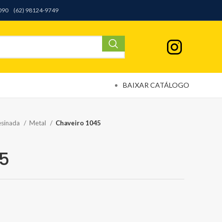
9090
(62) 98124-9749
BAIXAR CATÁLOGO
esinada
Metal
Chaveiro 1045
45