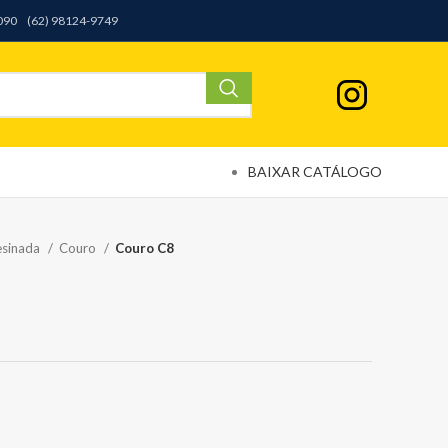
9090
(62) 98124-9749
BAIXAR CATÁLOGO
esinada
Couro
Couro C8